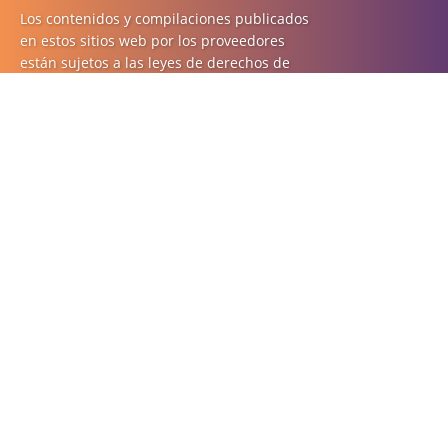
Los contenidos y compilaciones publicados
en estos sitios web por los proveedores
están sujetos a las leyes de derechos de
autor alemanas. La reproducción, edición,
distribución, así como el uso de cualquier
tipo fuera del alcance de la ley de derechos
de autor, requieren un permiso por escrito
del autor o creador. Las descargas y copias
de estos sitios web están permitidas solo
para uso privado.
Se prohíbe el uso comercial de nuestros
contenidos sin el permiso del creador.
Se respetan las leyes de derechos de autor
de terceros siempre que los contenidos de
estos sitios web no sean originados por el
proveedor. Las contribuciones de terceros
en este sitio se indican como tales. Sin
embargo, si nota alguna infracción de la ley
de derechos de autor, infórmenos. Dichos
contenidos se eliminarán de inmediato.